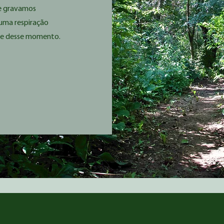
ue gravamos
 uma respiração
nte desse momento.