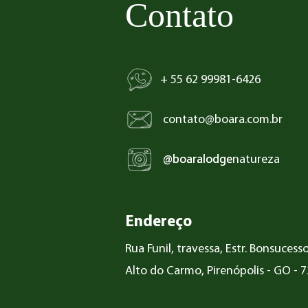
Contato
+ 55 62 99981-6426
contato@boara.com.br
@boaralodge
@boaralodgenatureza
Endereço
Rua Funil, travessa, Estr. Bonsucess
Alto do Carmo, Pirenópolis - GO - 