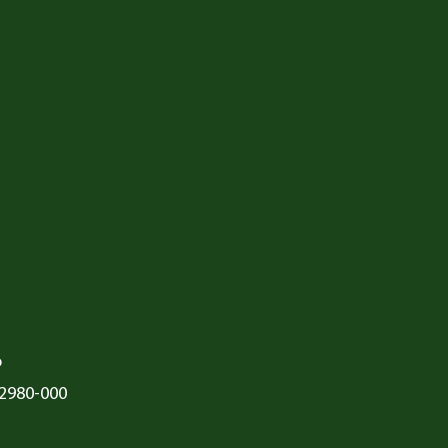
o
72980-000